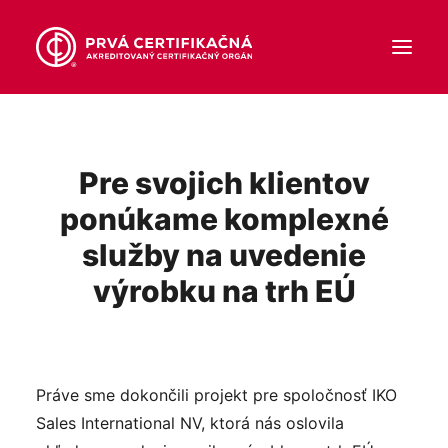
O NÁS
Pre svojich klientov
CERTIFIKÁCIA
ponúkame komplexné
VYHLÁSENIE O ZHODE
služby na uvedenie
AKTUALITY
výrobku na trh EÚ
KONTAKT
KLIENTSKY PORTÁL
Práve sme dokončili projekt pre spoločnosť IKO
SK
Sales International NV, ktorá nás oslovila